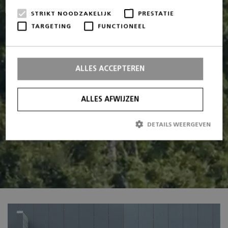
STRIKT NOODZAKELIJK
PRESTATIE
TARGETING
FUNCTIONEEL
ALLES ACCEPTEREN
ALLES AFWIJZEN
DETAILS WEERGEVEN
Strikt noodzakelijk
Prestatie
Targeting
Functioneel
Strikt noodzakelijke cookies maken de kernfunctionaliteiten van de
website mogelijk, zoals gebruikersaanmelding en accountbeheer. De
website kan niet goed worden gebruikt zonder de strikt
noodzakelijke cookies.