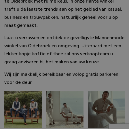
te Oldebroek met ruime keus. In onze riante winkel
Analytics
belangrij
treft u de laatste trends aan op het gebied van casual,
is van de
algemeen 
business en trouwpakken, natuurlijk geheel voor u op
analysese
Google. 
maat gemaakt.
cookie wo
gebruikt 
gebruikers
Laat u verrassen en ontdek de gezelligste Mannenmode
ondersch
door een
winkel van Oldebroek en omgeving. Uiteraard met een
willekeuri
gegenere
lekker kopje koffie of thee zal ons verkoopteam u
nummer to
wijzen als
graag adviseren bij het maken van uw keuze.
Het is o
in elk
paginave
Wij zijn makkelijk bereikbaar en volop gratis parkeren
een site 
gebruikt 
voor de deur.
bezoekers-
en
campagne
te bereke
de
analysera
van de sit